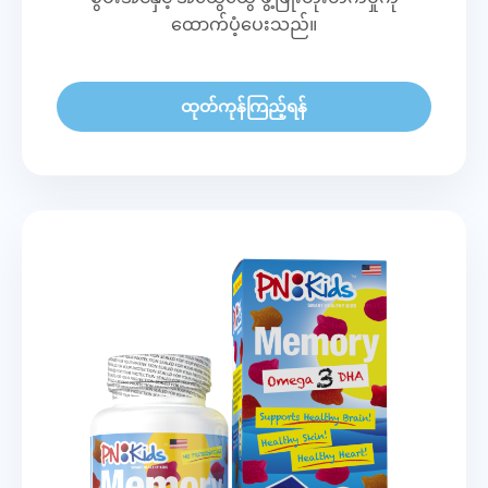
ထောက်ပံ့ပေးသည်။
ထုတ်ကုန်ကြည့်ရန်