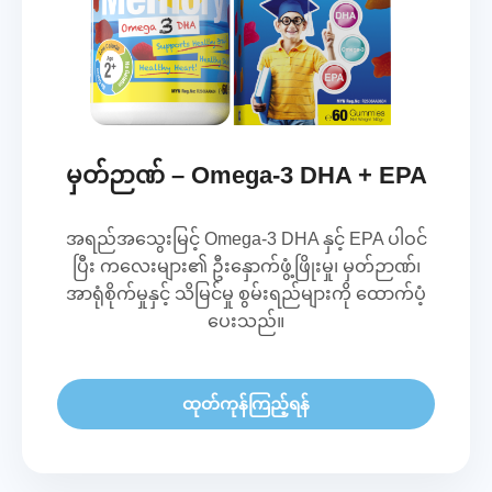
မှတ်ဉာဏ် – Omega-3 DHA + EPA
အရည်အသွေးမြင့် Omega-3 DHA နှင့် EPA ပါဝင်
ပြီး ကလေးများ၏ ဦးနှောက်ဖွံ့ဖြိုးမှု၊ မှတ်ဉာဏ်၊
အာရုံစိုက်မှုနှင့် သိမြင်မှု စွမ်းရည်များကို ထောက်ပံ့
ပေးသည်။
ထုတ်ကုန်ကြည့်ရန်