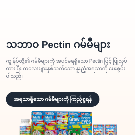
သဘာဝ Pectin ဂမ်မီများ
ကျွန်ုပ်တို့၏ ဂမ်မီများကို အပင်မှရရှိသော Pectin ဖြင့် ပြုလုပ်
ထားပြီး ကလေးများနှစ်သက်သော နူးညံ့အရသာကို ပေးစွမ်း
ပါသည်။
အရသာရှိသော ဂမ်မီများကို ကြည့်ရှုရန်