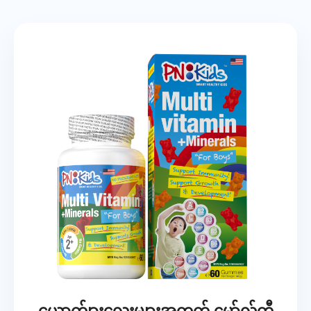
ယောက်ျားလေးများအတွက် မော်လ်တီ