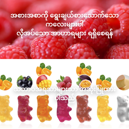
အစားအစာကို ရွေးချယ်စားသောက်သော
ကလေးများပါ
လိုအပ်သော အာဟာရများ ရရှိစေရန်
သဘာဝအရသာများသာ အသုံးပြုထား
ပါသည်