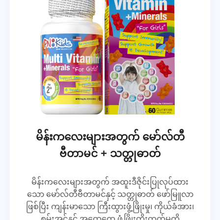
မိန်းကလေးများအတွက် မော်လ်တီ
ဗီတာမင် + သတ္တုဓာတ်
မိန်းကလေးများအတွက် အထူးဒီဇိုင်းပြုလုပ်ထား
သော မော်လ်တီဗီတာမင်နှင့် သတ္တုဓာတ် ဖော်မြူလာ
ဖြစ်ပြီး ကျန်းမာသော ကြီးထွားဖွံ့ဖြိုးမှု၊ ကိုယ်ခံအား၊
စွမ်းအင်နှင့် အထွေထွေ ဖွံ့ဖြိုးတိုးတက်မှုကို