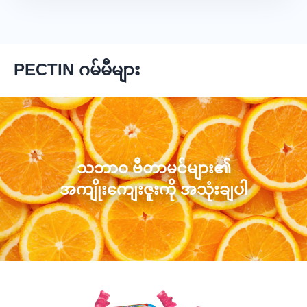
PECTIN ဂမ်မီများ
သဘာဝ ဗီတာမင်များ၏
အကျိုးကျေးဇူးကို အသုံးချပါ