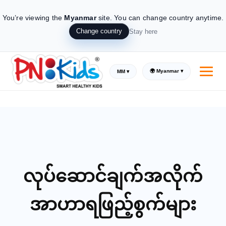
You’re viewing the
Myanmar
site.
You can change country anytime.
Change country
Stay here
🌍 Myanmar ▾
MM ▾
သဘာဝပါဝင်ပစ္စည်းများဖြင့် ထုတ်လုပ်ထားသော
အာဟာရဖြည့်စွက်စာများ
မိဘများယုံကြည်ထားပြီး ကလေးများနှစ်သက်ကြသည်
လုပ်ဆောင်ချက်အလိုက်
ကလေးများအတွက် သဘာဝ ဂမ်မီ
အာဟာရဖြည့်စွက် ဖြေရှင်းချက်
အာဟာရဖြည့်စွက်များ