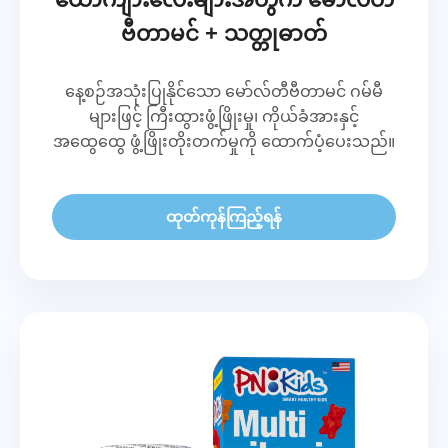
ဗီတာမင် + သတ္တုဓာတ်
နေ့စဉ်အသုံးပြုနိုင်သော မော်လ်တီဗီတာမင် ဂမ်မီ
များဖြင့် ကြီးထွားဖွံ့ဖြိုးမှု၊ ကိုယ်ခံအားနှင့်
အထွေထွေ ဖွံ့ဖြိုးတိုးတက်မှုကို ထောက်ပံ့ပေးသည်။
ထုတ်ကုန်ကြည့်ရန်