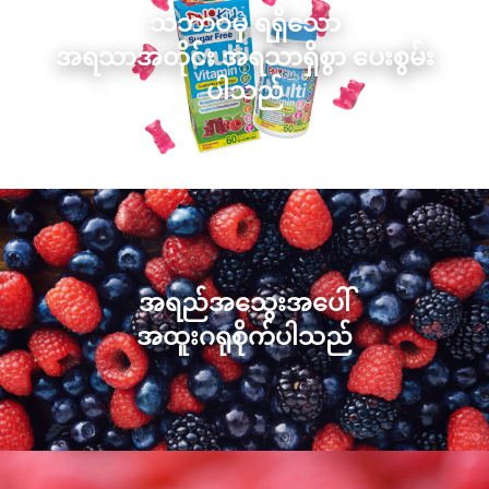
သဘာဝမှ ရရှိသော
အရသာအတိုင်း အရသာရှိစွာ ပေးစွမ်း
ပါသည်
အရည်အသွေးအပေါ်
အထူးဂရုစိုက်ပါသည်