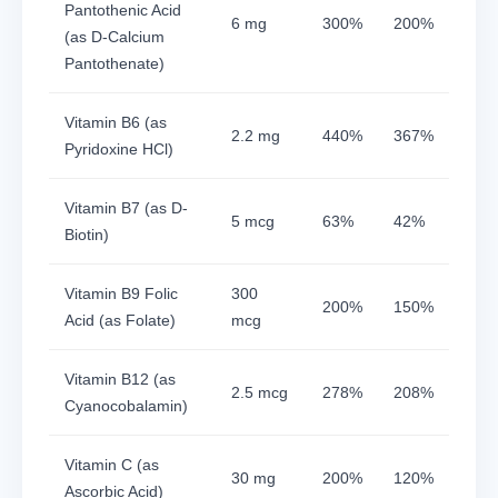
Pantothenic Acid
6 mg
300%
200%
(as D-Calcium
Pantothenate)
Vitamin B6 (as
2.2 mg
440%
367%
Pyridoxine HCl)
Vitamin B7 (as D-
5 mcg
63%
42%
Biotin)
Vitamin B9 Folic
300
200%
150%
Acid (as Folate)
mcg
Vitamin B12 (as
2.5 mcg
278%
208%
Cyanocobalamin)
Vitamin C (as
30 mg
200%
120%
Ascorbic Acid)