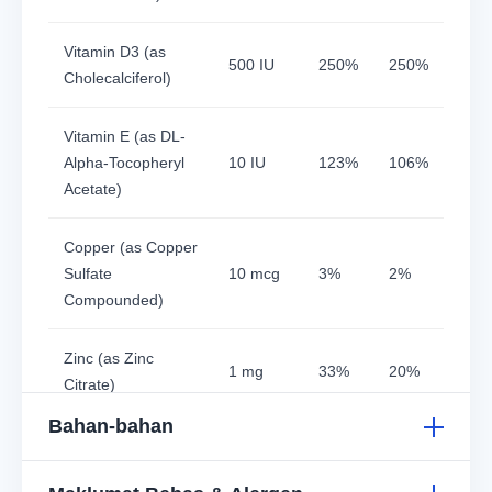
Vitamin D3 (as
500 IU
250%
250%
Cholecalciferol)
Vitamin E (as DL-
Alpha-Tocopheryl
10 IU
123%
106%
Acetate)
Copper (as Copper
Sulfate
10 mcg
3%
2%
Compounded)
Zinc (as Zinc
1 mg
33%
20%
Citrate)
Bahan-bahan
*Berdasarkan Pengambilan Harian Disyorkan (RDI). **RDI
belum ditetapkan.