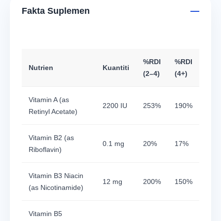
Fakta Suplemen
%RDI
%RDI
Nutrien
Kuantiti
(2–4)
(4+)
Vitamin A (as
2200 IU
253%
190%
Retinyl Acetate)
Vitamin B2 (as
0.1 mg
20%
17%
Riboflavin)
Vitamin B3 Niacin
12 mg
200%
150%
(as Nicotinamide)
Vitamin B5