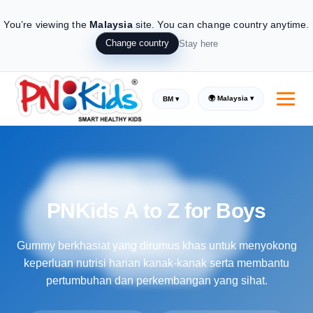
You’re viewing the
Malaysia
site.
You can change country anytime.
Change country
Stay here
🌍 Malaysia ▾
BM ▾
PNKids A to Z for Boys
Gummy berkhasiat yang dirumus khas untuk menyokong
keperluan nutrisi harian kanak-kanak serta membantu
pertumbuhan dan perkembangan yang sihat.